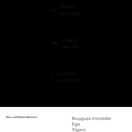
Années
10
de projets
Projets
581
réalisés
L'équipe
2
au complet
Nos collaborateurs
Bouygues immobilier
Egis
Trigano