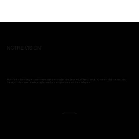
NOTRE VISION
Penser l’image comme un terrain de jeu et d'impact. Créer du sens, du
lien, du beau. Faire vibrer les espaces et les idées.