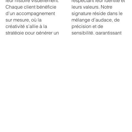
leur histoire visuellement.
respectant leur identité et
Chaque client bénéficie
leurs valeurs. Notre
d’un accompagnement
signature réside dans le
sur mesure, où la
mélange d’audace, de
créativité s’allie à la
précision et de
stratégie pour générer un
sensibilité, garantissant
impact durable et
des créations qui
émotionnel.
surprennent, inspirent et
restent gravées dans la
mémoire.
GUILLAUME & LAURIE
STUDIO D'ART ET DE DESIGN