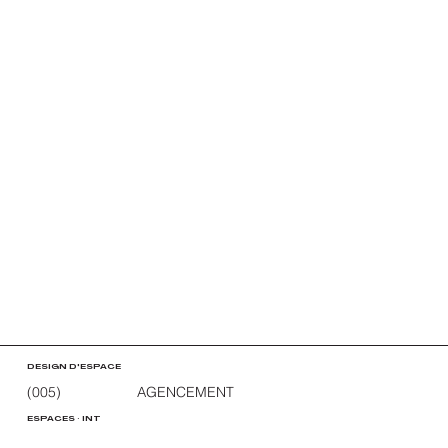
DESIGN D'ESPACE
(005)
AGENCEMENT
ESPACES · INT