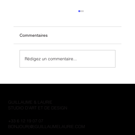
Commentaires
Rédigez un commentaire...
L’illustration sur-mesure pour activer votre
marque
GUILLAUME & LAURIE
STUDIO D'ART ET DE DESIGN
+33 6 12 19 07 07
BONJOUR{@}GUILLAUMELAURIE.COM