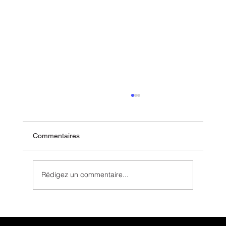
Commentaires
Rédigez un commentaire...
Illustration et storytelling : faites parler vos
idées